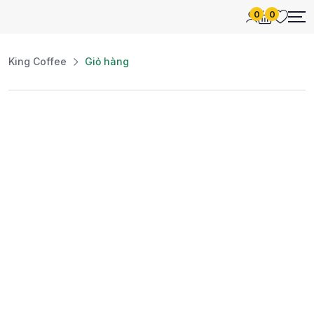
0
0
King Coffee
Giỏ hàng