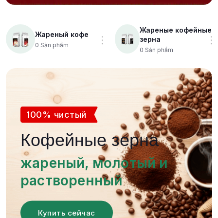
Жареные кофейные
Жареный кофе
зерна
0
Sản phẩm
0
Sản phẩm
100% чистый
Кофейные зерна
жареный, молотый и
растворенный
Купить сейчас