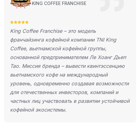
ANCHISE
KING COFFEE TH
 это модель
King Coffee — междун
 компании TNI King
из Вьетнама, основанны
фейной группы,
момента своего запуска
ателем Ле Хоанг Дьеп
укрепил свои позиции 
вывести квинтэссенцию
карте, следуя философ
 международный
 создавая возможности
сторов, компаний и
ь в развитии устойчивой
offee Franchise
н на вынос и киосков