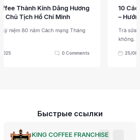
10 Cách pha trà sữa tại nhà chuẩn vị
– Hướng dẫn chi
Trà sữa – món thức uống “gây thương nhớ”
không.
25/08/2025
0
Comments
Быстрые ссылки
E FRANCHISE
KING COFFE