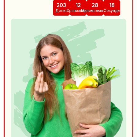
203
12
28
16
Деньs
Хранилищеs
Минимальныйs
Секунды