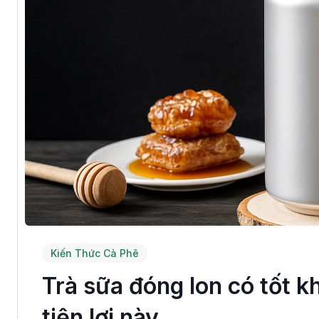
Kiến Thức Cà Phê
Trà sữa đóng lon có tốt k
tiện lợi này