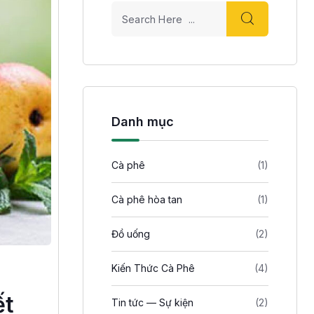
Danh mục
Cà phê
(1)
Cà phê hòa tan
(1)
Đồ uống
(2)
Kiến Thức Cà Phê
(4)
ết
Tin tức — Sự kiện
(2)