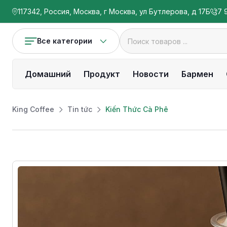
117342, Россия, Москва, г Москва, ул Бутлерова, д 17Б
7 
Все категории
Домашний
Продукт
Новости
Бармен
King Coffee
Tin tức
Kiến Thức Cà Phê