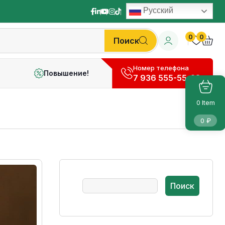
Русский
0
0
Поиск
Номер телефона
Повышение!
7 936 555-55-28
Item
0
0
₽
Поиск